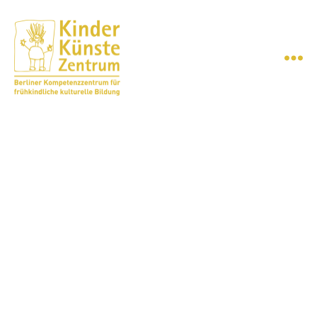
Menü
KinderKünsteZentrum