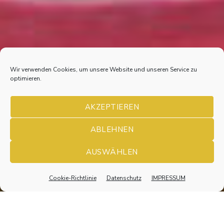
Wir verwenden Cookies, um unsere Website und unseren Service zu
optimieren.
AKZEPTIEREN
ABLEHNEN
AKTIONEN
AUSWÄHLEN
Cookie-Richtlinie
Datenschutz
IMPRESSUM
Nach
unten
scrollen
AKTUELLES