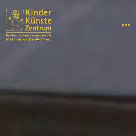
Menü
KinderKünsteZentrum