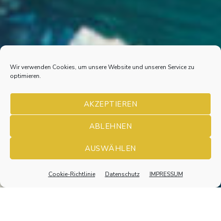
Wir verwenden Cookies, um unsere Website und unseren Service zu
optimieren.
AKZEPTIEREN
ABLEHNEN
KinderKünsteZentrum
AUSWÄHLEN
Cookie-Richtlinie
Datenschutz
IMPRESSUM
Nach
unten
scrollen