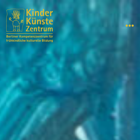
Menü
KinderKünsteZentrum