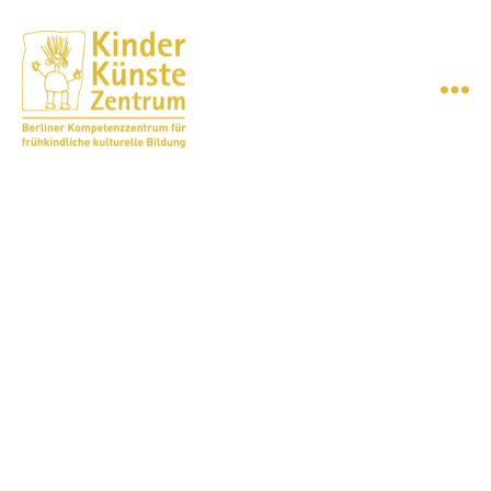
Menü
KinderKünsteZentrum