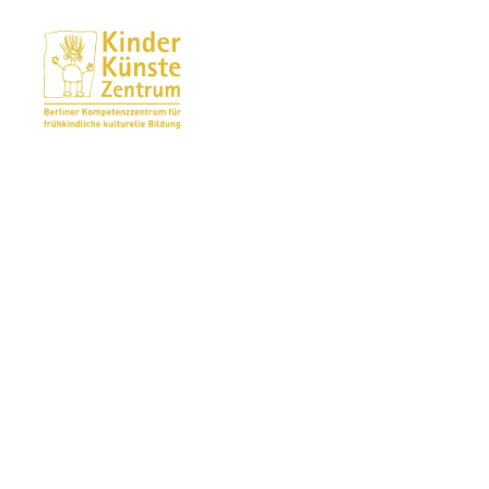
KinderKünsteZentrum